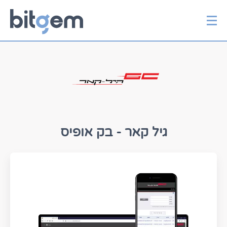
יצירת קשר
דלג
לתוכן
גיל קאר - בק אופיס