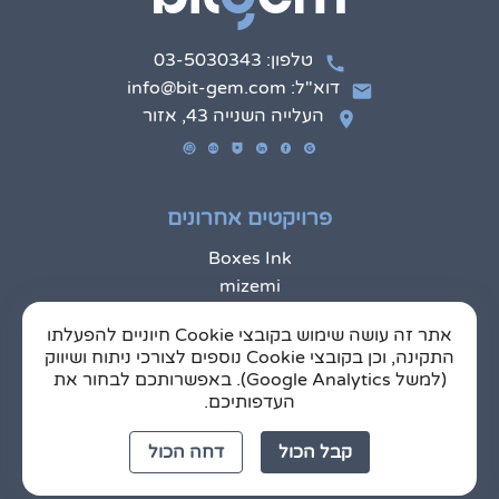
טלפון: 03-5030343
דוא"ל: info@bit-gem.com
העלייה השנייה 43, אזור
פרויקטים אחרונים
Boxes Ink
mizemi
Cheque Click
אתר זה עושה שימוש בקובצי Cookie חיוניים להפעלתו
מערכת ניהול מכרזים פנים ארגונית
התקינה, וכן בקובצי Cookie נוספים לצורכי ניתוח ושיווק
נעילה והקשחת מכשירים
(למשל Google Analytics). באפשרותכם לבחור את
אתרי מותג בניהול מרכזי
העדפותיכם.
קבל הכול
דחה הכול
כתבות חדשות