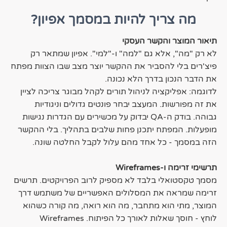
מה צריך להיות במסמך אפיון?
תיאור המוצר והקשר העסקי
לא רק "מה", אלא גם "למה" ו-"למי". אפיון שמתאר רק
פיצ'רים בלי להסביר את ההקשר יוצר מצב שבו הצוות מפתח
את הדבר הנכון בדרך הלא נכונה.
לדוגמה: אפליקציה לניהול תורים לקהל מבוגר צריכה לציין
את זה מפורשות. המעצב יבחר פונטים גדולים וניגודיות
גבוהה. בודק ה-QA יבדוק על מכשירים עם הגדרות נגישות
מופעלות. המפתח יתכנן פחות שלבים בתהליך. בלי ההקשר
הזה במסמך - כל אחד מהם עלול לקבל החלטה שונה.
תרשימי זרימה ו-Wireframes
מסמך טקסטואלי בלבד לא מספיק לרוב הפרויקטים. תרשים
זרימה שמראה את המסלולים האפשריים של משתמש דרך
המוצר, מתי הוא מתחבר, מה הוא רואה, מה קורה כשהוא
לוחץ - חוסך שאלות לאורך כל הפיתוח. Wireframes