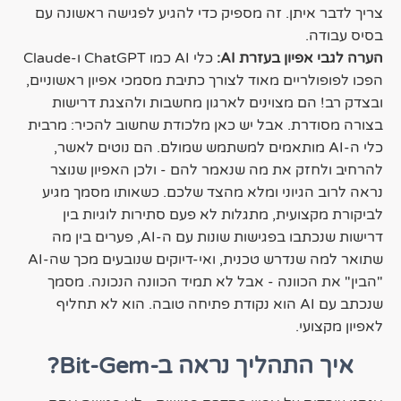
צריך לדבר איתן. זה מספיק כדי להגיע לפגישה ראשונה עם
בסיס עבודה.
הערה לגבי אפיון בעזרת AI:
כלי AI כמו ChatGPT ו-Claude
הפכו לפופולריים מאוד לצורך כתיבת מסמכי אפיון ראשוניים,
ובצדק רב! הם מצוינים לארגון מחשבות ולהצגת דרישות
בצורה מסודרת. אבל יש כאן מלכודת שחשוב להכיר: מרבית
כלי ה-AI מותאמים למשתמש שמולם. הם נוטים לאשר,
להרחיב ולחזק את מה שנאמר להם - ולכן האפיון שנוצר
נראה לרוב הגיוני ומלא מהצד שלכם. כשאותו מסמך מגיע
לביקורת מקצועית, מתגלות לא פעם סתירות לוגיות בין
דרישות שנכתבו בפגישות שונות עם ה-AI, פערים בין מה
שתואר למה שנדרש טכנית, ואי-דיוקים שנובעים מכך שה-AI
"הבין" את הכוונה - אבל לא תמיד הכוונה הנכונה. מסמך
שנכתב עם AI הוא נקודת פתיחה טובה. הוא לא תחליף
לאפיון מקצועי.
איך התהליך נראה ב-Bit-Gem?