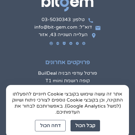
טלפון: 03-5030343
דוא"ל: info@bit-gem.com
העלייה השנייה 43, אזור
פרויקטים אחרונים
פורטל עודפי הבניה BuilDeal
קופה רושמת T1 mini
אפליקצית Pick Me Up
אתר זה עושה שימוש בקובצי Cookie חיוניים להפעלתו
L8k.tv – מערכת שילוט דיגיטלי חכם עם ניהול מרחוק ואינטראקציה מתקדמת
התקינה, וכן בקובצי Cookie נוספים לצורכי ניתוח ושיווק
מעטפת ושירותים משלימים לניהול מחסן חכם - WMS
(למשל Google Analytics). באפשרותכם לבחור את
Mobileye - אפליקצית מתקינים
העדפותיכם.
קבל הכול
דחה הכול
כתבות חדשות