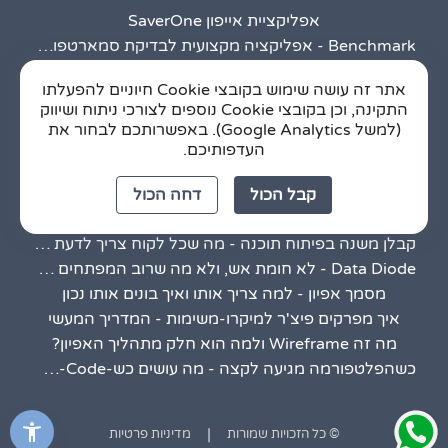
אפליקציית אייפון SaverOne
Benchmark - אפליקציה מקצועית לבדיקת סמארטפונים
פיתוח מתקדם על גבי ODROID C4
אתר זה עושה שימוש בקובצי Cookie חיוניים להפעלתו
מערכת Que Rider
התקינה, וכן בקובצי Cookie נוספים לצורכי ניתוח ושיווק
מערכות המולטימדיה של מותגי צ'מפיון מוטורס
(למשל Google Analytics). באפשרותכם לבחור את
Ituran Online
העדפותיכם.
קבל הכול
דחה הכול
כתבות חדשות
קבלן משנה בפיתוח תוכנה - מה שכל לקוח צריך לדעת לפני שחותם
Data Diode - לא חומת אש, ולא מה שרוב המפתחים מצפים לו
מסמך אפיון - למה צריך אותו ואיך בונים אותו נכון
איך מפרקים פיצ'ר למיקרו-משימות - המדריך המעשי
מה זה Wireframe ולמה הוא חלק מתהליך האפיון?
כשהפלטפורמה מגיעה לקצה - מה עושים כש-Low-Code לא מספיק
|
© כל הזכויות שמורות
מדיניות פרטיות