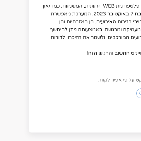
מערכת כאן 7.10.360 היא פלטפורמת WEB חדשנית, המשמשת כמוזיאון 
וירטואלי להנצחת ותיעוד אירועי טבח 7 באוקטובר 2023. המערכת מאפשרת 
למשתמשים לערוך סיור אינטראקטיבי בזירות האירועים, הן האזרחיות והן 
הצבאיות, ומציעה חוויית משתמש מעמיקה ומרגשת. באמצעותה ניתן להיחשף 
לסיפורים אנושיים, ללמוד על האירועים המורכבים, ולשמר את הזיכרון לדורות 
ייקט החשוב והרגיש הזה!
על פי אפיון לקוח.