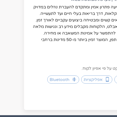
משאבת המינון של תפן מציעה פתרון אמין ומתקדם להעברת נוזלים במדויק 
למגוון יישומים – החל מהשקיה וחקלאות, דרך בריאות בעלי חיים ועד לתעשייה. 
המשאבה מתוכננת לעמידות בתנאים קשים ומבטיחה ביצועים עקביים לאורך זמן. 
עם ממשק נוח דרך הטלפון או הטאבלט, הלקוחות מקבלים מידע רב ונגישות מלאה 
לניהול המשאבה – וכל זאת מבלי להתפשר על אמינות המשאבה או מחירה. 
בזכות רשת ההפצה העולמית של תפן, המוצר זמין ביותר מ-50 מדינות ברחבי 
על פי אפיון לקוח.
אפליקציות
Bluetooth