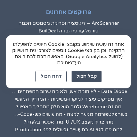
פרויקטים אחרונים
ArcScanner – דיגיטציה וסריקת מסמכים חכמה
פורטל עודפי הבניה BuilDeal
Drivall
אתר זה עושה שימוש בקובצי Cookie חיוניים להפעלתו
POWERBEAT - אפליקציה חכמה לכיול ומדידת הספק ברכיבת אופניים
התקינה, וכן בקובצי Cookie נוספים לצורכי ניתוח ושיווק
DrugQuest
(למשל Google Analytics). באפשרותכם לבחור את
אפליקצית MaxMesh
העדפותיכם.
קבל הכול
דחה הכול
כתבות חדשות
Data Diode - לא חומת אש, ולא מה שרוב המפתחים מצפים לו
איך מפרקים פיצ'ר למיקרו-משימות - המדריך המעשי
מה זה Wireframe ולמה הוא חלק מתהליך האפיון?
כשהפלטפורמה מגיעה לקצה - מה עושים כש-Low-Code לא מספיק
מתי צריך מעצב UI/UX ומתי אפשר בלעדיו?
למה פרויקטי AI בתעשייה נכשלים לפני Production